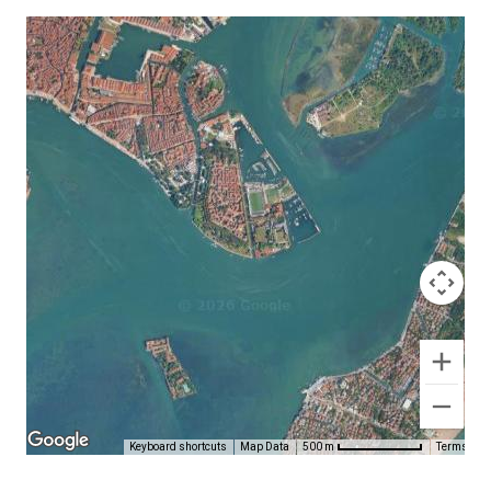
Keyboard shortcuts
Map Data
Terms
500 m