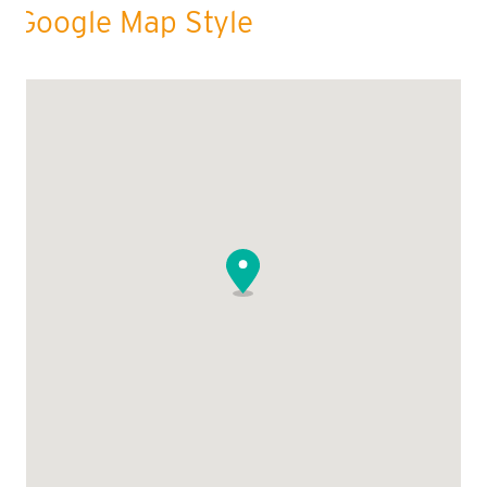
Google Map Style
„Aufgefangen“ – ambulanter Hospizdienst
Nehmen Sie Kontakt mit uns auf unter Tel. 05105 – 58 25
114 oder per Mail unter
hospizdienst@aufgefangen-ev.de
Folgen Sie uns auf
Facebook
© by Aufgefangen e.V., 2026 |
Impressum
|
Datenschutz
|