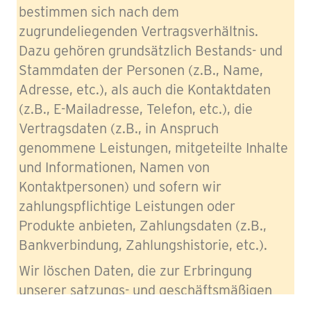
bestimmen sich nach dem
zugrundeliegenden Vertragsverhältnis.
Dazu gehören grundsätzlich Bestands- und
Stammdaten der Personen (z.B., Name,
Adresse, etc.), als auch die Kontaktdaten
(z.B., E-Mailadresse, Telefon, etc.), die
„Aufgefangen“ – ambulanter Hospizdienst
Vertragsdaten (z.B., in Anspruch
genommene Leistungen, mitgeteilte Inhalte
Nehmen Sie Kontakt mit uns auf unter Tel. 05105 – 58 25
und Informationen, Namen von
114 oder per Mail unter
hospizdienst@aufgefangen-ev.de
Folgen Sie uns auf
Facebook
Kontaktpersonen) und sofern wir
zahlungspflichtige Leistungen oder
Produkte anbieten, Zahlungsdaten (z.B.,
Bankverbindung, Zahlungshistorie, etc.).
© by Aufgefangen e.V., 2026 |
Impressum
|
Datenschutz
|
Wir löschen Daten, die zur Erbringung
Datenschutz TMG
|
Satzung
unserer satzungs- und geschäftsmäßigen
Zwecke nicht mehr erforderlich sind. Dies